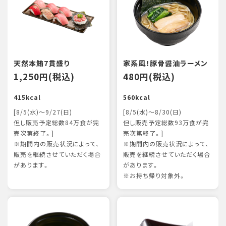
天然本鮪7貫盛り
家系風！豚骨醤油ラーメン
1,250円(税込)
480円(税込)
415kcal
560kcal
[8/5(水)～9/27(日)
[8/5(水)～8/30(日)
但し販売予定総数84万食が完
但し販売予定総数93万食が完
売次第終了。]
売次第終了。]
※期間内の販売状況によって、
※期間内の販売状況によって、
販売を継続させていただく場合
販売を継続させていただく場合
があります。
があります。
※お持ち帰り対象外。