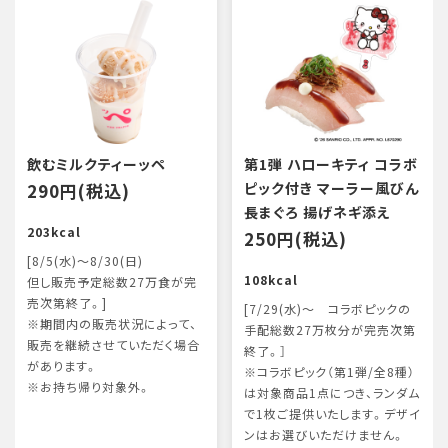
飲むミルクティーッペ
第1弾 ハローキティ コラボ
290円(税込)
ピック付き マーラー風びん
長まぐろ 揚げネギ添え
203kcal
250円(税込)
[8/5(水)～8/30(日)
108kcal
但し販売予定総数27万食が完
売次第終了。]
[7/29(水)～ コラボピックの
※期間内の販売状況によって、
手配総数27万枚分が完売次第
販売を継続させていただく場合
終了。］
があります。
※コラボピック（第1弾/全8種）
※お持ち帰り対象外。
は対象商品1点につき、ランダム
で1枚ご提供いたします。デザイ
ンはお選びいただけません。