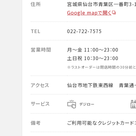
住所
宮城県仙台市青葉区一番町3-1
Google mapで開く
TEL
022-722-7575
営業時間
月～金 11：00～23：00
土日祝 10：30～23：00
※ラストオーダーは閉店時間の30分前と
アクセス
仙台市地下鉄東西線 青葉通
サービス
デジロー
備考
ご利用可能なクレジットカード： VISA・