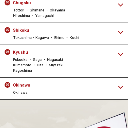
Chugoku
06
Tottori ・ Shimane ・ Okayama
Hiroshima ・ Yamaguchi
Shikoku
07
Tokushima・Kagawa ・ Ehime ・ Kochi
Kyushu
08
Fukuoka ・ Saga ・ Nagasaki
Kumamoto ・ Oita ・ Miyazaki
Kagoshima
Okinawa
09
Okinawa