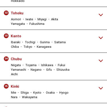
Hokkaido
Tohoku
02
Aomori ・ Iwate ・ Miyagi ・ Akita
Yamagata ・ Fukushima
Kanto
03
Ibaraki ・ Tochigi ・ Gunma ・ Saitama
Chiba ・ Tokyo ・ Kanagawa
Chubu
04
Niigata ・ Toyama ・ Ishikawa ・ Fukui
Yamanashi ・ Nagano ・ Gifu ・ Shizuoka
Aichi
Kinki
05
Mie ・ Shiga ・ Kyoto ・ Osaka ・ Hyogo
Nara ・ Wakayama