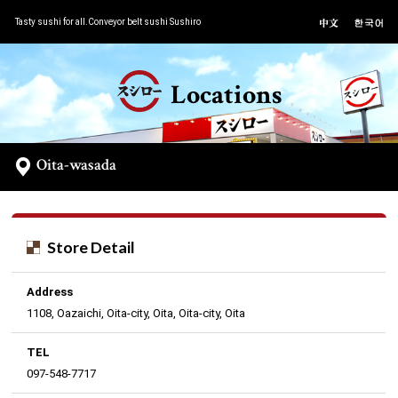
Tasty sushi for all.Conveyor belt sushi Sushiro
Locations
Oita-wasada
Store Detail
Address
1108, Oazaichi, Oita-city, Oita, Oita-city, Oita
TEL
097-548-7717