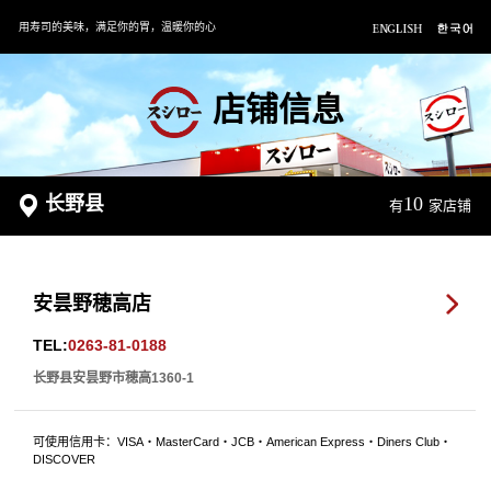
用寿司的美味，满足你的胃，温暖你的心
店铺信息
长野县
10
有
家店铺
安昙野穂高店
TEL:
0263-81-0188
长野县安昙野市穂高1360-1
可使用信用卡：VISA・MasterCard・JCB・American Express・Diners Club・
DISCOVER