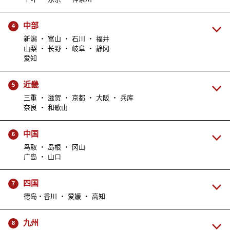
中部
4
新潟 ・ 富山 ・ 石川 ・ 福井
山梨 ・ 长野 ・ 岐阜 ・ 静冈
爱知
近畿
5
三重 ・ 滋贺 ・ 京都 ・ 大阪 ・ 兵库
奈良 ・ 和歌山
中国
6
鸟取 ・ 岛根 ・ 冈山
广岛 ・ 山口
四国
7
德岛・香川 ・ 爱媛 ・ 高知
九州
8