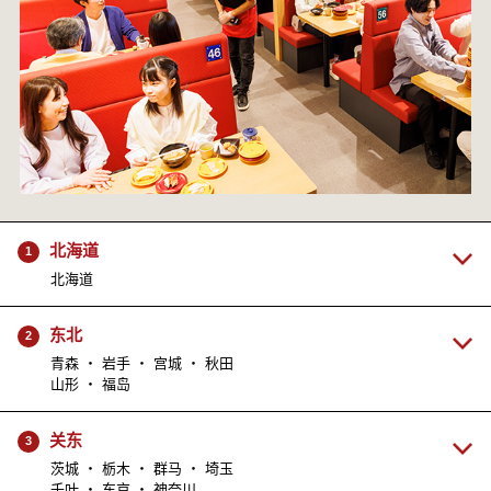
北海道
1
北海道
东北
2
青森 ・ 岩手 ・ 宫城 ・ 秋田
山形 ・ 福岛
关东
3
茨城 ・ 栃木 ・ 群马 ・ 埼玉
千叶 ・ 东京 ・ 神奈川