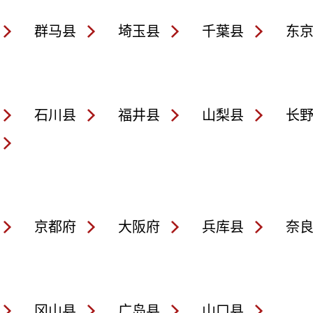
群马县
埼玉县
千葉县
东
石川县
福井县
山梨县
长
京都府
大阪府
兵库县
奈
冈山县
广岛县
山口县