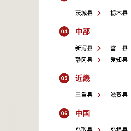
茨城县
栃木县
中部
04
新泻县
富山县
静冈县
爱知县
近畿
05
三重县
滋贺县
中国
06
鸟取县
岛根县