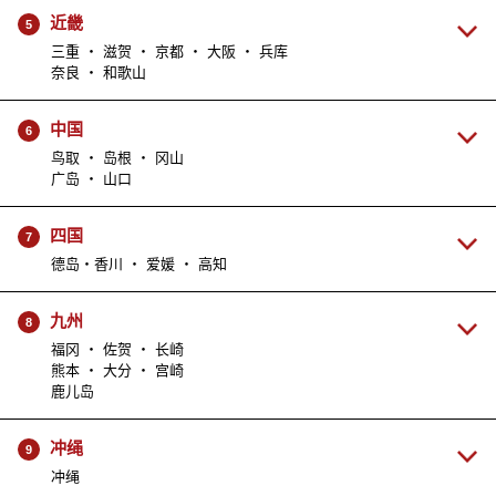
近畿
5
三重 ・ 滋贺 ・ 京都 ・ 大阪 ・ 兵库
奈良 ・ 和歌山
中国
6
鸟取 ・ 岛根 ・ 冈山
广岛 ・ 山口
四国
7
德岛・香川 ・ 爱媛 ・ 高知
九州
8
福冈 ・ 佐贺 ・ 长崎
熊本 ・ 大分 ・ 宫崎
鹿儿岛
冲绳
9
冲绳