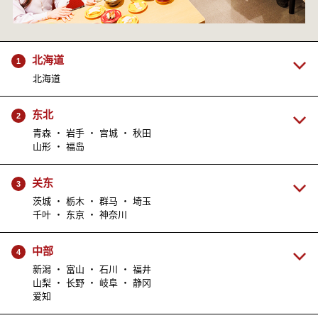
北海道
1
北海道
东北
2
青森 ・ 岩手 ・ 宫城 ・ 秋田
山形 ・ 福岛
关东
3
茨城 ・ 栃木 ・ 群马 ・ 埼玉
千叶 ・ 东京 ・ 神奈川
中部
4
新潟 ・ 富山 ・ 石川 ・ 福井
山梨 ・ 长野 ・ 岐阜 ・ 静冈
爱知