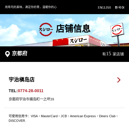
用寿司的美味，满足你的胃，温暖你的心
店铺信息
京都府
15
有
家店铺
宇治槇岛店
TEL:
0774-28-0011
京都府宇治市槇岛町一之坪39
可使用信用卡：VISA・MasterCard・JCB・American Express・Diners Club・
DISCOVER.