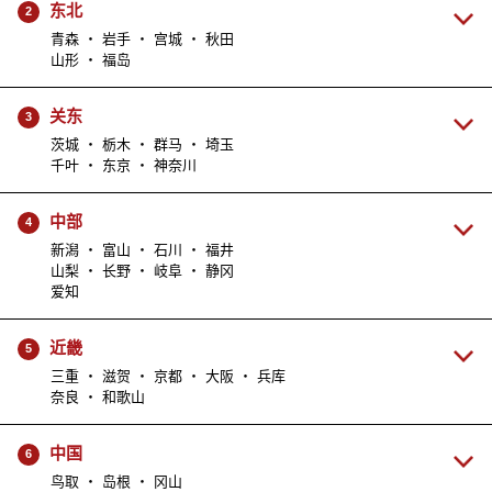
东北
2
青森 ・ 岩手 ・ 宫城 ・ 秋田
山形 ・ 福岛
关东
3
茨城 ・ 栃木 ・ 群马 ・ 埼玉
千叶 ・ 东京 ・ 神奈川
中部
4
新潟 ・ 富山 ・ 石川 ・ 福井
山梨 ・ 长野 ・ 岐阜 ・ 静冈
爱知
近畿
5
三重 ・ 滋贺 ・ 京都 ・ 大阪 ・ 兵库
奈良 ・ 和歌山
中国
6
鸟取 ・ 岛根 ・ 冈山