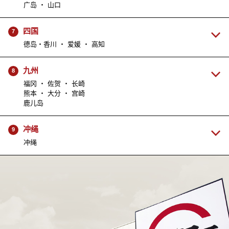
广岛 ・ 山口
四国
7
德岛・香川 ・ 爱媛 ・ 高知
九州
8
福冈 ・ 佐贺 ・ 长崎
熊本 ・ 大分 ・ 宫崎
鹿儿岛
冲绳
9
冲绳