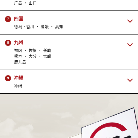
广岛 ・ 山口
四国
7
德岛・香川 ・ 爱媛 ・ 高知
九州
8
福冈 ・ 佐贺 ・ 长崎
熊本 ・ 大分 ・ 宫崎
鹿儿岛
冲绳
9
冲绳