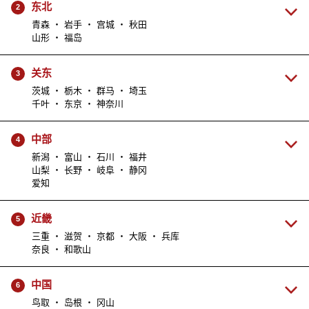
东北
2
青森 ・ 岩手 ・ 宫城 ・ 秋田
山形 ・ 福岛
关东
3
茨城 ・ 栃木 ・ 群马 ・ 埼玉
千叶 ・ 东京 ・ 神奈川
中部
4
新潟 ・ 富山 ・ 石川 ・ 福井
山梨 ・ 长野 ・ 岐阜 ・ 静冈
爱知
近畿
5
三重 ・ 滋贺 ・ 京都 ・ 大阪 ・ 兵库
奈良 ・ 和歌山
中国
6
鸟取 ・ 岛根 ・ 冈山