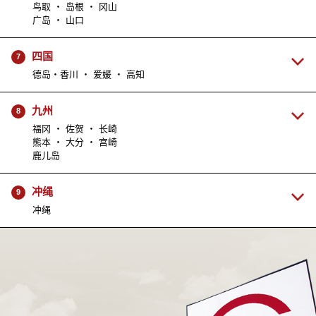
鸟取 ・ 岛根 ・ 冈山
广岛 ・ 山口
四国
7
德岛・香川 ・ 爱媛 ・ 高知
九州
8
福冈 ・ 佐贺 ・ 长崎
熊本 ・ 大分 ・ 宫崎
鹿儿岛
冲绳
9
冲绳