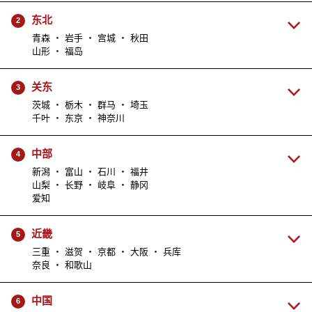
东北
2
青森 ・ 岩手 ・ 宫城 ・ 秋田
山形 ・ 福岛
关东
3
茨城 ・ 栃木 ・ 群马 ・ 埼玉
千叶 ・ 东京 ・ 神奈川
中部
4
新潟 ・ 富山 ・ 石川 ・ 福井
山梨 ・ 长野 ・ 岐阜 ・ 静冈
爱知
近畿
5
三重 ・ 滋贺 ・ 京都 ・ 大阪 ・ 兵库
奈良 ・ 和歌山
中国
6