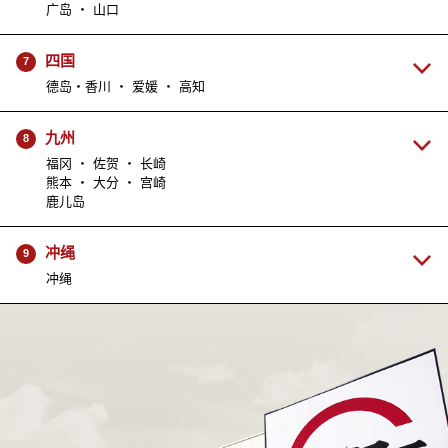
广岛 ・ 山口
四国
7
德岛・香川 ・ 爱媛 ・ 高知
九州
8
福冈 ・ 佐贺 ・ 长崎
熊本 ・ 大分 ・ 宫崎
鹿儿岛
冲绳
9
冲绳