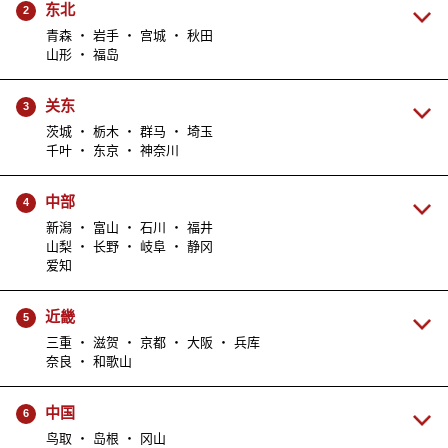
东北
2
青森 ・ 岩手 ・ 宫城 ・ 秋田
山形 ・ 福岛
关东
3
茨城 ・ 栃木 ・ 群马 ・ 埼玉
千叶 ・ 东京 ・ 神奈川
中部
4
新潟 ・ 富山 ・ 石川 ・ 福井
山梨 ・ 长野 ・ 岐阜 ・ 静冈
爱知
近畿
5
三重 ・ 滋贺 ・ 京都 ・ 大阪 ・ 兵库
奈良 ・ 和歌山
中国
6
鸟取 ・ 岛根 ・ 冈山