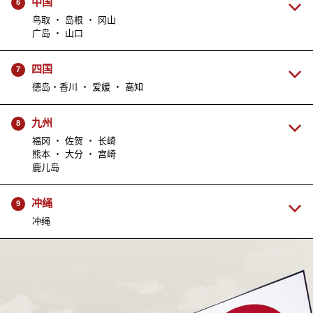
中国
6
鸟取 ・ 岛根 ・ 冈山
广岛 ・ 山口
四国
7
德岛・香川 ・ 爱媛 ・ 高知
九州
8
福冈 ・ 佐贺 ・ 长崎
熊本 ・ 大分 ・ 宫崎
鹿儿岛
冲绳
9
冲绳