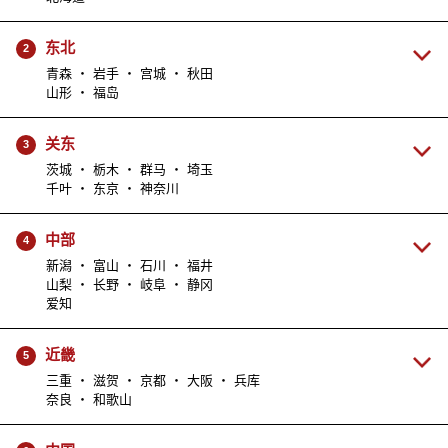
东北
2
青森 ・ 岩手 ・ 宫城 ・ 秋田
山形 ・ 福岛
关东
3
茨城 ・ 栃木 ・ 群马 ・ 埼玉
千叶 ・ 东京 ・ 神奈川
中部
4
新潟 ・ 富山 ・ 石川 ・ 福井
山梨 ・ 长野 ・ 岐阜 ・ 静冈
爱知
近畿
5
三重 ・ 滋贺 ・ 京都 ・ 大阪 ・ 兵库
奈良 ・ 和歌山