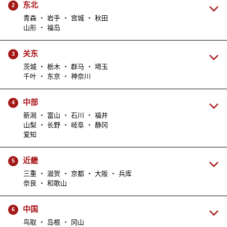
东北
2
青森 ・ 岩手 ・ 宫城 ・ 秋田
山形 ・ 福岛
关东
3
茨城 ・ 栃木 ・ 群马 ・ 埼玉
千叶 ・ 东京 ・ 神奈川
中部
4
新潟 ・ 富山 ・ 石川 ・ 福井
山梨 ・ 长野 ・ 岐阜 ・ 静冈
爱知
近畿
5
三重 ・ 滋贺 ・ 京都 ・ 大阪 ・ 兵库
奈良 ・ 和歌山
中国
6
鸟取 ・ 岛根 ・ 冈山