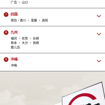
广岛 ・ 山口
四国
7
德岛・香川 ・ 爱媛 ・ 高知
九州
8
福冈 ・ 佐贺 ・ 长崎
熊本 ・ 大分 ・ 宫崎
鹿儿岛
冲绳
9
冲绳