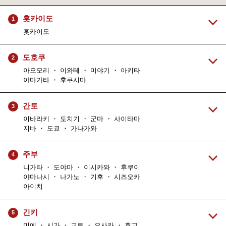
홋카이도
1
홋카이도
도호쿠
2
아오모리 ・ 이와테 ・ 미야기 ・ 아키타
야마가타 ・ 후쿠시마
간토
3
이바라키 ・ 도치기 ・ 군마 ・ 사이타마
지바 ・ 도쿄 ・ 가나가와
주부
4
니가타 ・ 도야마 ・ 이시카와 ・ 후쿠이
야마나시 ・ 나가노 ・ 기후 ・ 시즈오카
아이치
긴키
5
미에 ・ 시가 ・ 교토 ・ 오사카 ・ 효고