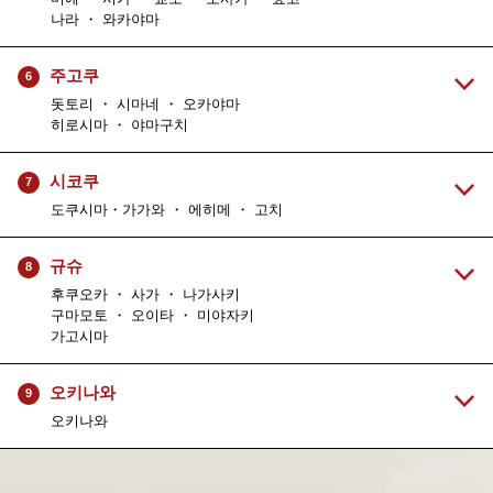
나라 ・ 와카야마
주고쿠
6
돗토리 ・ 시마네 ・ 오카야마
히로시마 ・ 야마구치
시코쿠
7
도쿠시마・가가와 ・ 에히메 ・ 고치
규슈
8
후쿠오카 ・ 사가 ・ 나가사키
구마모토 ・ 오이타 ・ 미야자키
가고시마
오키나와
9
오키나와