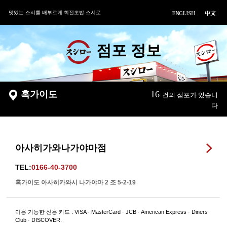
맛있는 스시를 배부르게.회전초밥 스시로
점포 정보
혹가이도
16
건의 점포가 있습니
다
아사히가와나가야마점
TEL:
0166-40-3700
혹가이도 아사히카와시 나가야마 2 조 5-2-19
이용 가능한 신용 카드 : VISA · MasterCard · JCB · American Express · Diners
Club · DISCOVER.