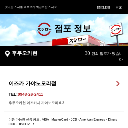
맛있는 스시를 배부르게.회전초밥 스시로
점포 정보
후쿠오카현
30
건의 점포가 있습니
다
이즈카 가야노모리점
TEL:
0948-26-2411
후쿠오카현 이즈카시 가야노모리 6-2
이용 가능한 신용 카드 : VISA · MasterCard · JCB · American Express · Diners
Club · DISCOVER