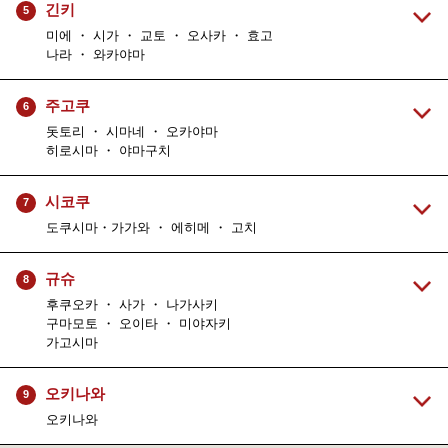
긴키
5
미에 ・ 시가 ・ 교토 ・ 오사카 ・ 효고
나라 ・ 와카야마
주고쿠
6
돗토리 ・ 시마네 ・ 오카야마
히로시마 ・ 야마구치
시코쿠
7
도쿠시마・가가와 ・ 에히메 ・ 고치
규슈
8
후쿠오카 ・ 사가 ・ 나가사키
구마모토 ・ 오이타 ・ 미야자키
가고시마
오키나와
9
오키나와