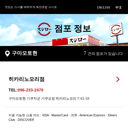
맛있는 스시를 배부르게.회전초밥 스시로
점포 정보
구마모토현
7
건의 점포가 있습니다
히카리노모리점
TEL:
096-233-2470
구마모토현 기쿠치군 기쿠요정 히카리노모리 7-41-10
이용 가능한 신용 카드 : VISA · MasterCard · JCB · American Express · Diners
Club · DISCOVER