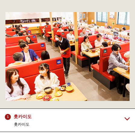
홋카이도
1
홋카이도