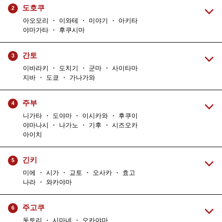
도호쿠
2
아오모리 ・ 이와테 ・ 미야기 ・ 아키타
야마가타 ・ 후쿠시마
간토
3
이바라키 ・ 도치기 ・ 군마 ・ 사이타마
지바 ・ 도쿄 ・ 가나가와
주부
4
니가타 ・ 도야마 ・ 이시카와 ・ 후쿠이
야마나시 ・ 나가노 ・ 기후 ・ 시즈오카
아이치
긴키
5
미에 ・ 시가 ・ 교토 ・ 오사카 ・ 효고
나라 ・ 와카야마
주고쿠
6
돗토리 ・ 시마네 ・ 오카야마