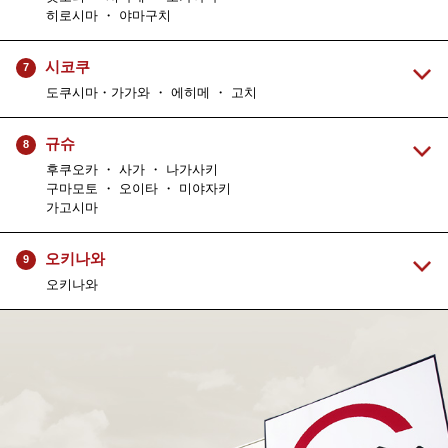
히로시마 ・ 야마구치
시코쿠
7
도쿠시마・가가와 ・ 에히메 ・ 고치
규슈
8
후쿠오카 ・ 사가 ・ 나가사키
구마모토 ・ 오이타 ・ 미야자키
가고시마
오키나와
9
오키나와