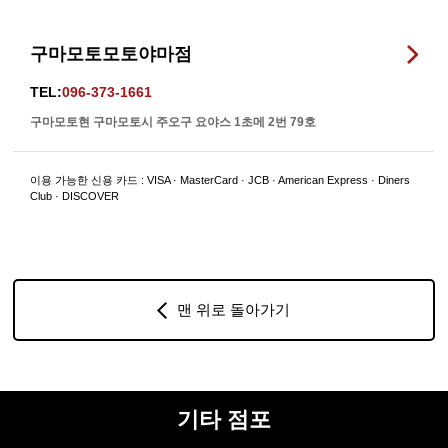
구마모토모토야마점
TEL:
096-373-1661
구마모토현 구마모토시 주오구 요야스 1초메 2번 79호
이용 가능한 신용 카드 : VISA · MasterCard · JCB · American Express · Diners
Club · DISCOVER
맨 위로 돌아가기
기타 점포