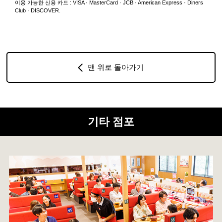
이용 가능한 신용 카드 : VISA · MasterCard · JCB · American Express · Diners
Club · DISCOVER.
맨 위로 돌아가기
기타 점포