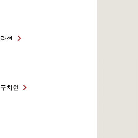
나라현
마구치현