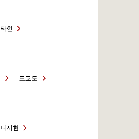
가타현
현
도쿄도
마나시현