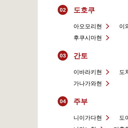
도호쿠
02
아오모리현
이
후쿠시마현
간토
03
이바라키현
도
가나가와현
주부
04
니이가다현
도