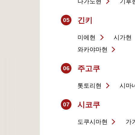
나가노현
기후
긴키
05
미에현
시가현
와카야마현
주고쿠
06
톳토리현
시마
시코쿠
07
도쿠시마현
가