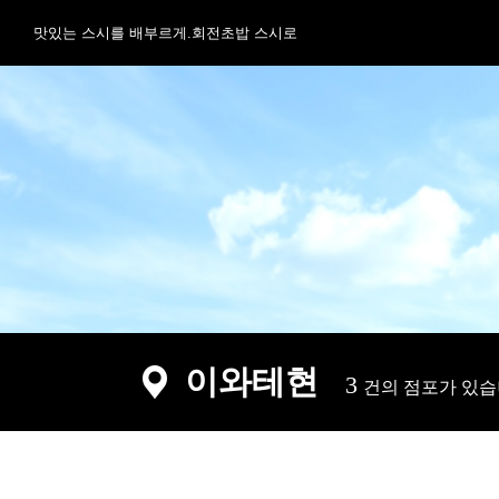
맛있는 스시를 배부르게.회전초밥 스시로
이와테현
3
건의 점포가 있