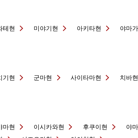
와테현
미야기현
아키타현
야마
치기현
군마현
사이타마현
치바
야마현
이시카와현
후쿠이현
야