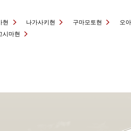
가현
나가사키현
구마모토현
오
고시마현