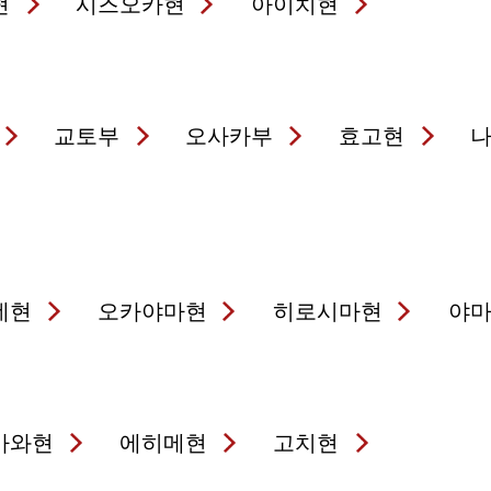
현
시즈오카현
아이치현
교토부
오사카부
효고현
네현
오카야마현
히로시마현
야
가와현
에히메현
고치현