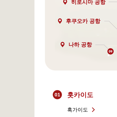
히로시마 공항
후쿠오카 공항
나하 공항
홋카이도
01
혹가이도