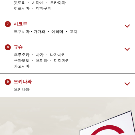
돗토리 ・ 시마네 ・ 오카야마
히로시마 ・ 야마구치
시코쿠
7
도쿠시마・가가와 ・ 에히메 ・ 고치
규슈
8
후쿠오카 ・ 사가 ・ 나가사키
구마모토 ・ 오이타 ・ 미야자키
가고시마
오키나와
9
오키나와