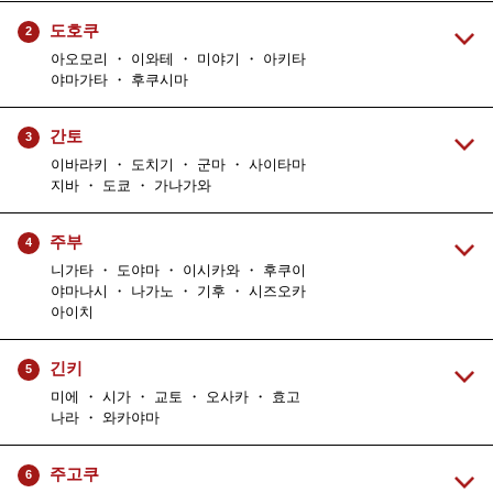
도호쿠
2
아오모리 ・ 이와테 ・ 미야기 ・ 아키타
야마가타 ・ 후쿠시마
간토
3
이바라키 ・ 도치기 ・ 군마 ・ 사이타마
지바 ・ 도쿄 ・ 가나가와
주부
4
니가타 ・ 도야마 ・ 이시카와 ・ 후쿠이
야마나시 ・ 나가노 ・ 기후 ・ 시즈오카
아이치
긴키
5
미에 ・ 시가 ・ 교토 ・ 오사카 ・ 효고
나라 ・ 와카야마
주고쿠
6