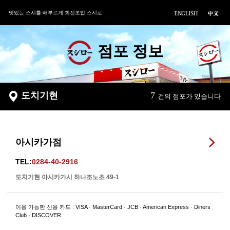
맛있는 스시를 배부르게.회전초밥 스시로
점포 정보
도치기현
7
건의 점포가 있습니다
아시카가점
TEL:
0284-40-2916
도치기현 아시카가시 하나조노초 49-1
이용 가능한 신용 카드 : VISA · MasterCard · JCB · American Express · Diners
Club · DISCOVER.