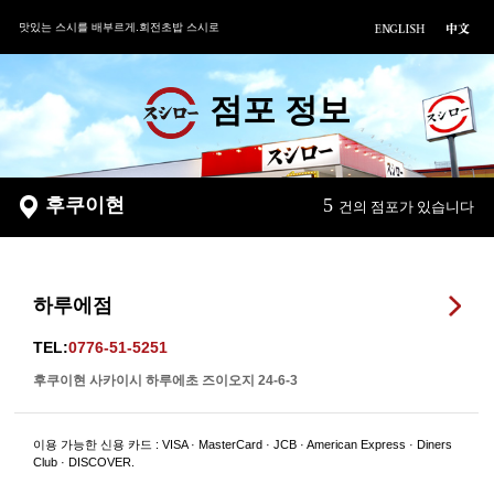
맛있는 스시를 배부르게.회전초밥 스시로
점포 정보
후쿠이현
5
건의 점포가 있습니다
하루에점
TEL:
0776-51-5251
후쿠이현 사카이시 하루에초 즈이오지 24-6-3
이용 가능한 신용 카드 : VISA · MasterCard · JCB · American Express · Diners
Club · DISCOVER.