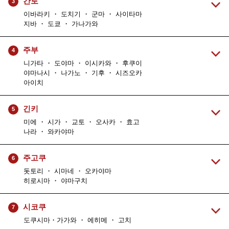
간토
3
이바라키 ・ 도치기 ・ 군마 ・ 사이타마
지바 ・ 도쿄 ・ 가나가와
주부
4
니가타 ・ 도야마 ・ 이시카와 ・ 후쿠이
야마나시 ・ 나가노 ・ 기후 ・ 시즈오카
아이치
긴키
5
미에 ・ 시가 ・ 교토 ・ 오사카 ・ 효고
나라 ・ 와카야마
주고쿠
6
돗토리 ・ 시마네 ・ 오카야마
히로시마 ・ 야마구치
시코쿠
7
도쿠시마・가가와 ・ 에히메 ・ 고치