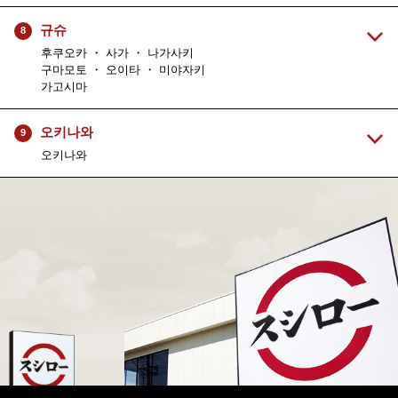
규슈
8
후쿠오카 ・ 사가 ・ 나가사키
구마모토 ・ 오이타 ・ 미야자키
가고시마
오키나와
9
오키나와