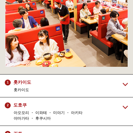
홋카이도
1
홋카이도
도호쿠
2
아오모리 ・ 이와테 ・ 미야기 ・ 아키타
야마가타 ・ 후쿠시마