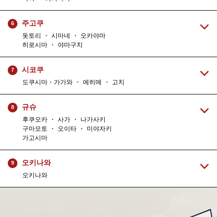
주고쿠
6
돗토리 ・ 시마네 ・ 오카야마
히로시마 ・ 야마구치
시코쿠
7
도쿠시마・가가와 ・ 에히메 ・ 고치
규슈
8
후쿠오카 ・ 사가 ・ 나가사키
구마모토 ・ 오이타 ・ 미야자키
가고시마
오키나와
9
오키나와