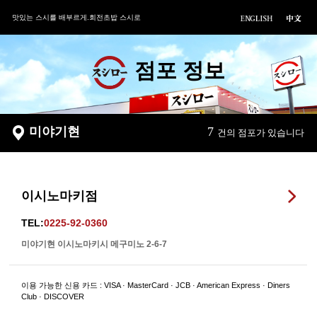
맛있는 스시를 배부르게.회전초밥 스시로
점포 정보
미야기현
7
건의 점포가 있습니다
이시노마키점
TEL:
0225-92-0360
미야기현 이시노마키시 메구미노 2-6-7
이용 가능한 신용 카드 : VISA · MasterCard · JCB · American Express · Diners
Club · DISCOVER