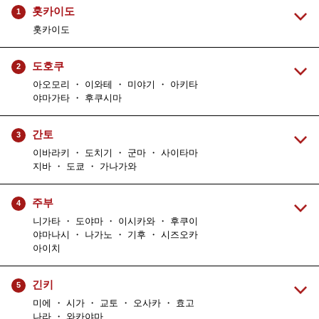
홋카이도
1
홋카이도
도호쿠
2
아오모리 ・ 이와테 ・ 미야기 ・ 아키타
야마가타 ・ 후쿠시마
간토
3
이바라키 ・ 도치기 ・ 군마 ・ 사이타마
지바 ・ 도쿄 ・ 가나가와
주부
4
니가타 ・ 도야마 ・ 이시카와 ・ 후쿠이
야마나시 ・ 나가노 ・ 기후 ・ 시즈오카
아이치
긴키
5
미에 ・ 시가 ・ 교토 ・ 오사카 ・ 효고
나라 ・ 와카야마