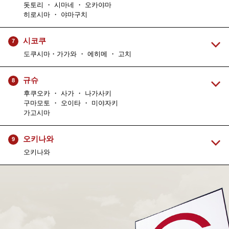
돗토리 ・ 시마네 ・ 오카야마
히로시마 ・ 야마구치
시코쿠
7
도쿠시마・가가와 ・ 에히메 ・ 고치
규슈
8
후쿠오카 ・ 사가 ・ 나가사키
구마모토 ・ 오이타 ・ 미야자키
가고시마
오키나와
9
오키나와