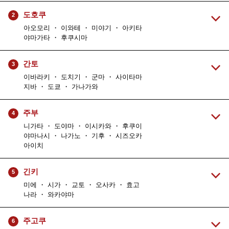
도호쿠
2
아오모리 ・ 이와테 ・ 미야기 ・ 아키타
야마가타 ・ 후쿠시마
간토
3
이바라키 ・ 도치기 ・ 군마 ・ 사이타마
지바 ・ 도쿄 ・ 가나가와
주부
4
니가타 ・ 도야마 ・ 이시카와 ・ 후쿠이
야마나시 ・ 나가노 ・ 기후 ・ 시즈오카
아이치
긴키
5
미에 ・ 시가 ・ 교토 ・ 오사카 ・ 효고
나라 ・ 와카야마
주고쿠
6