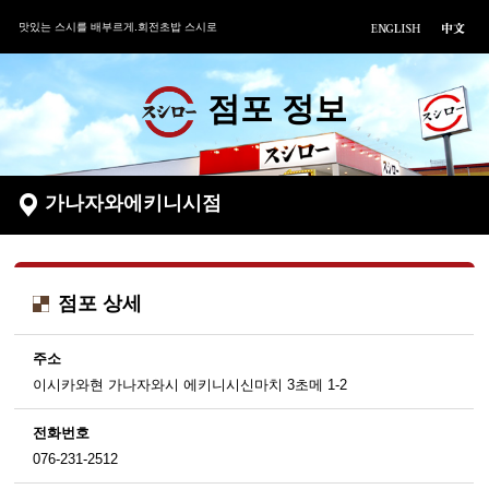
맛있는 스시를 배부르게.회전초밥 스시로
점포 정보
가나자와에키니시점
점포 상세
주소
이시카와현 가나자와시 에키니시신마치 3초메 1-2
전화번호
076-231-2512