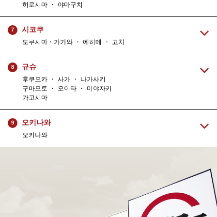
히로시마 ・ 야마구치
시코쿠
7
도쿠시마・가가와 ・ 에히메 ・ 고치
규슈
8
후쿠오카 ・ 사가 ・ 나가사키
구마모토 ・ 오이타 ・ 미야자키
가고시마
오키나와
9
오키나와