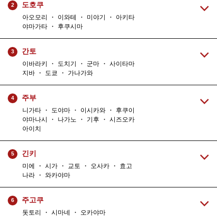
도호쿠
2
아오모리 ・ 이와테 ・ 미야기 ・ 아키타
야마가타 ・ 후쿠시마
간토
3
이바라키 ・ 도치기 ・ 군마 ・ 사이타마
지바 ・ 도쿄 ・ 가나가와
주부
4
니가타 ・ 도야마 ・ 이시카와 ・ 후쿠이
야마나시 ・ 나가노 ・ 기후 ・ 시즈오카
아이치
긴키
5
미에 ・ 시가 ・ 교토 ・ 오사카 ・ 효고
나라 ・ 와카야마
주고쿠
6
돗토리 ・ 시마네 ・ 오카야마