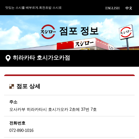
맛있는 스시를 배부르게.회전초밥 스시로
점포 정보
히라카타 호시가오카점
점포 상세
주소
오사카부 히라카타시 호시가오카 2초메 37번 7호
전화번호
072-890-1016