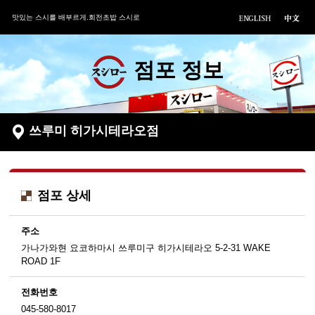
맛있는 스시를 배부르게.회전초밥 스시로
점포 정보
쓰루미 히가시테라오점
점포 상세
주소
가나가와현 요코하마시 쓰루미구 히가시테라오 5-2-31 WAKE
ROAD 1F
전화번호
045-580-8017