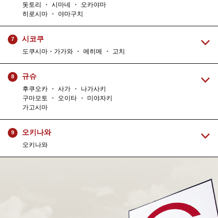
돗토리 ・ 시마네 ・ 오카야마
히로시마 ・ 야마구치
시코쿠
7
도쿠시마・가가와 ・ 에히메 ・ 고치
규슈
8
후쿠오카 ・ 사가 ・ 나가사키
구마모토 ・ 오이타 ・ 미야자키
가고시마
오키나와
9
오키나와