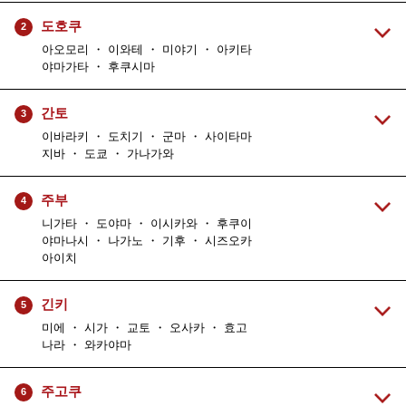
도호쿠
2
아오모리 ・ 이와테 ・ 미야기 ・ 아키타
야마가타 ・ 후쿠시마
간토
3
이바라키 ・ 도치기 ・ 군마 ・ 사이타마
지바 ・ 도쿄 ・ 가나가와
주부
4
니가타 ・ 도야마 ・ 이시카와 ・ 후쿠이
야마나시 ・ 나가노 ・ 기후 ・ 시즈오카
아이치
긴키
5
미에 ・ 시가 ・ 교토 ・ 오사카 ・ 효고
나라 ・ 와카야마
주고쿠
6