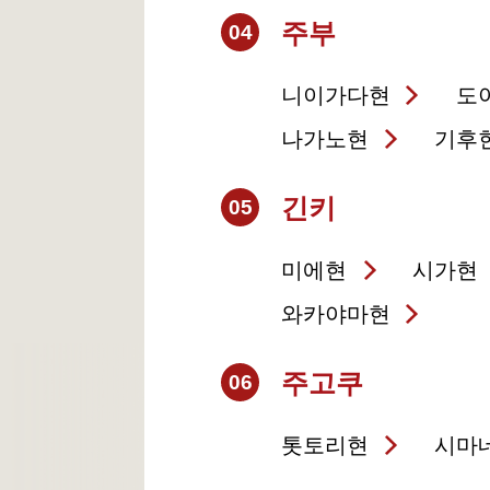
주부
04
니이가다현
도
나가노현
기후
긴키
05
미에현
시가현
와카야마현
주고쿠
06
톳토리현
시마