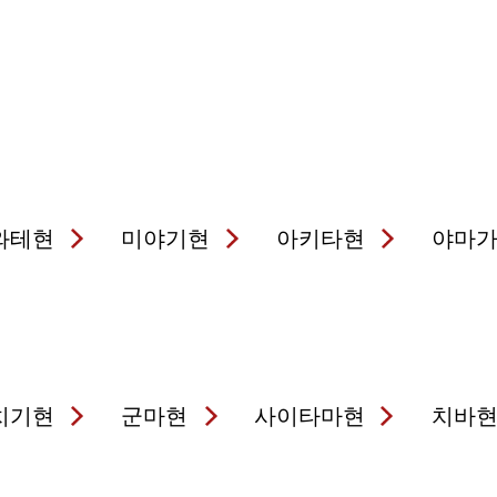
와테현
미야기현
아키타현
야마
치기현
군마현
사이타마현
치바