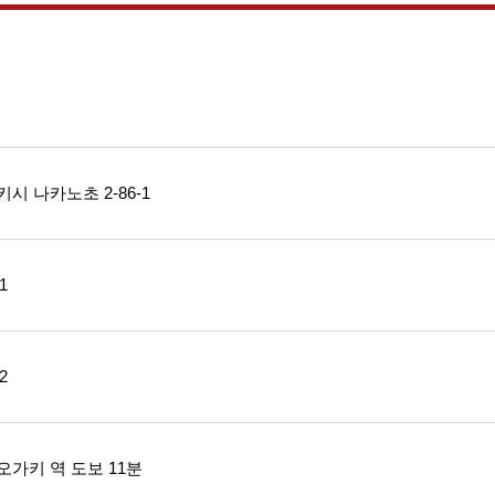
시 나카노초 2-86-1
1
2
가키 역 도보 11분