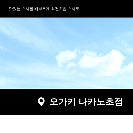
맛있는 스시를 배부르게.회전초밥 스시로
오가키 나카노초점