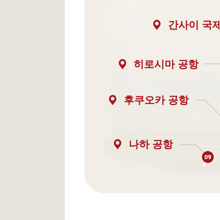
간사이 국
히로시마 공항
후쿠오카 공항
나하 공항