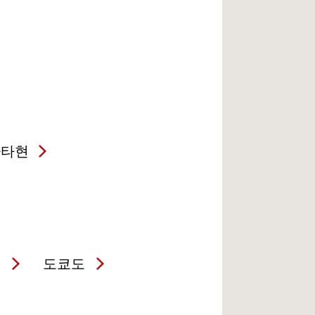
가타현
현
도쿄도