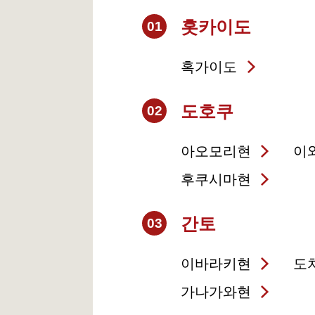
홋카이도
01
혹가이도
도호쿠
02
아오모리현
이
후쿠시마현
간토
03
이바라키현
도
가나가와현