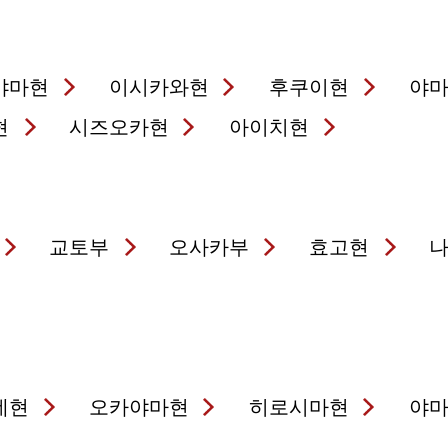
야마현
이시카와현
후쿠이현
야
현
시즈오카현
아이치현
교토부
오사카부
효고현
네현
오카야마현
히로시마현
야