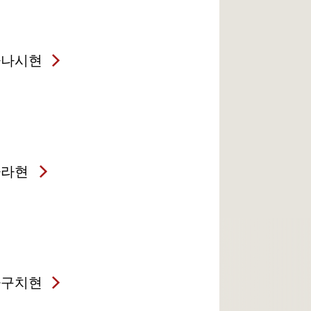
마나시현
나라현
마구치현