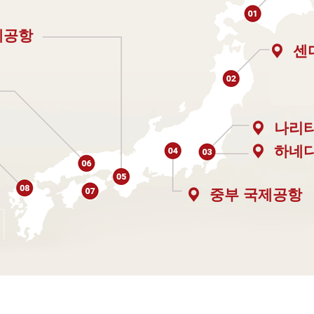
제공항
센
나리
하네
중부 국제공항