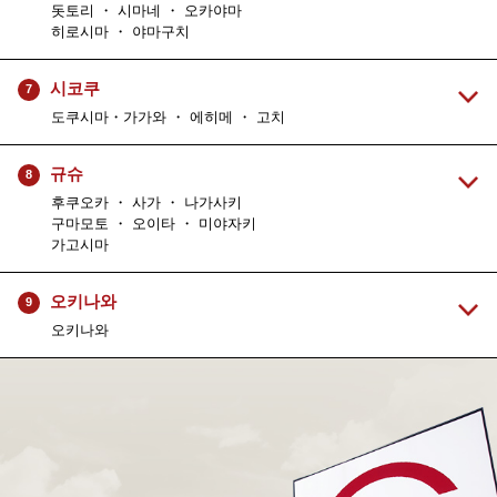
돗토리 ・ 시마네 ・ 오카야마
히로시마 ・ 야마구치
시코쿠
7
도쿠시마・가가와 ・ 에히메 ・ 고치
규슈
8
후쿠오카 ・ 사가 ・ 나가사키
구마모토 ・ 오이타 ・ 미야자키
가고시마
오키나와
9
오키나와