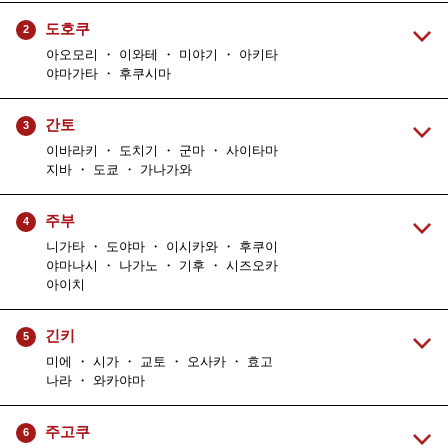
도호쿠
2
아오모리 ・ 이와테 ・ 미야기 ・ 아키타
야마가타 ・ 후쿠시마
간토
3
이바라키 ・ 도치기 ・ 군마 ・ 사이타마
지바 ・ 도쿄 ・ 가나가와
주부
4
니가타 ・ 도야마 ・ 이시카와 ・ 후쿠이
야마나시 ・ 나가노 ・ 기후 ・ 시즈오카
아이치
긴키
5
미에 ・ 시가 ・ 교토 ・ 오사카 ・ 효고
나라 ・ 와카야마
주고쿠
6