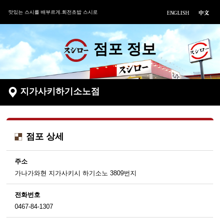
맛있는 스시를 배부르게.회전초밥 스시로
점포 정보
지가사키하기소노점
점포 상세
주소
가나가와현 지가사키시 하기소노 3809번지
전화번호
0467-84-1307