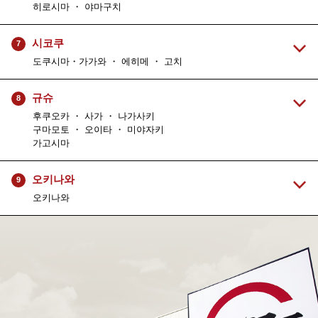
히로시마 ・ 야마구치
시코쿠
7
도쿠시마・가가와 ・ 에히메 ・ 고치
규슈
8
후쿠오카 ・ 사가 ・ 나가사키
구마모토 ・ 오이타 ・ 미야자키
가고시마
오키나와
9
오키나와