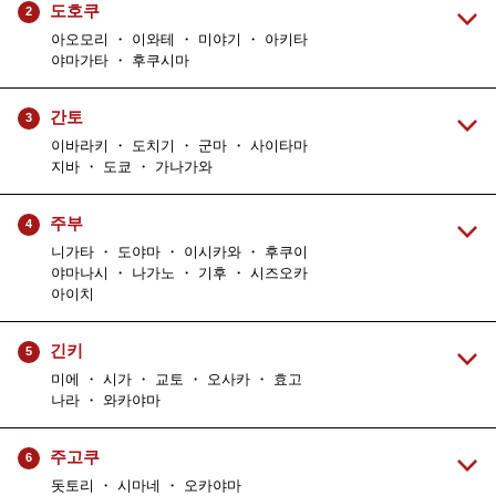
도호쿠
2
아오모리 ・ 이와테 ・ 미야기 ・ 아키타
야마가타 ・ 후쿠시마
간토
3
이바라키 ・ 도치기 ・ 군마 ・ 사이타마
지바 ・ 도쿄 ・ 가나가와
주부
4
니가타 ・ 도야마 ・ 이시카와 ・ 후쿠이
야마나시 ・ 나가노 ・ 기후 ・ 시즈오카
아이치
긴키
5
미에 ・ 시가 ・ 교토 ・ 오사카 ・ 효고
나라 ・ 와카야마
주고쿠
6
돗토리 ・ 시마네 ・ 오카야마