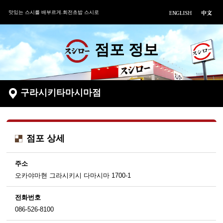
맛있는 스시를 배부르게.회전초밥 스시로
점포 정보
구라시키타마시마점
점포 상세
주소
오카야마현 그라시키시 다마시마 1700-1
전화번호
086-526-8100