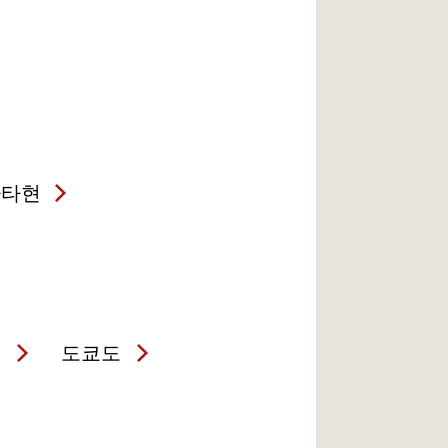
가타현
현
도쿄도