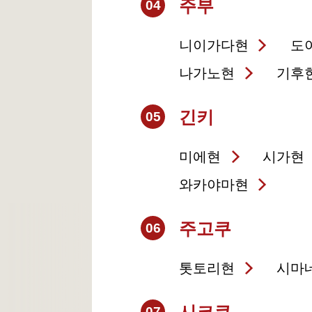
주부
04
니이가다현
도
나가노현
기후
긴키
05
미에현
시가현
와카야마현
주고쿠
06
톳토리현
시마
07