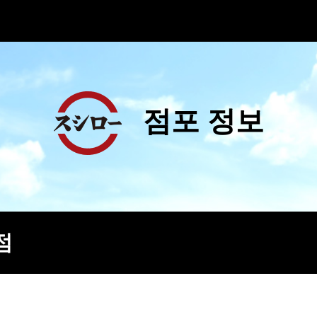
점포 정보
점