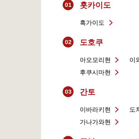
홋카이도
01
혹가이도
도호쿠
02
아오모리현
이
후쿠시마현
간토
03
이바라키현
도
가나가와현