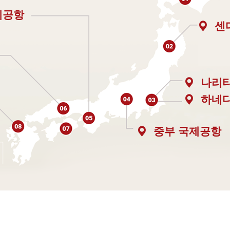
제공항
센
나리
하네
중부 국제공항