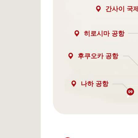
간사이 국
히로시마 공항
후쿠오카 공항
나하 공항