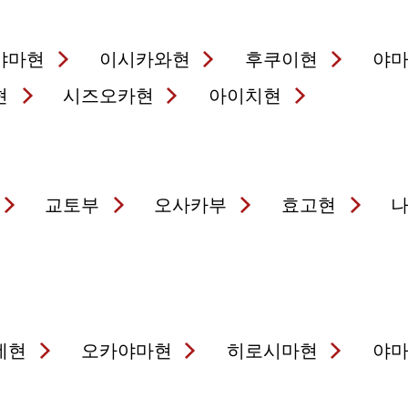
야마현
이시카와현
후쿠이현
야
현
시즈오카현
아이치현
교토부
오사카부
효고현
네현
오카야마현
히로시마현
야