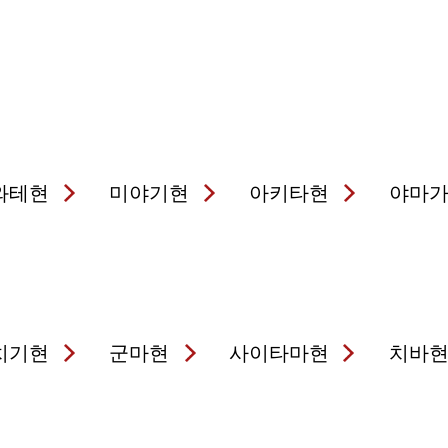
와테현
미야기현
아키타현
야마
치기현
군마현
사이타마현
치바