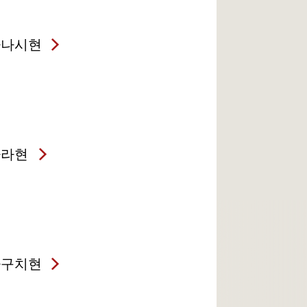
마나시현
나라현
마구치현