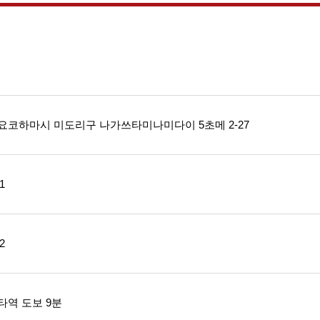
요코하마시 미도리구 나가쓰타미나미다이 5초메 2-27
1
2
타역 도보 9분