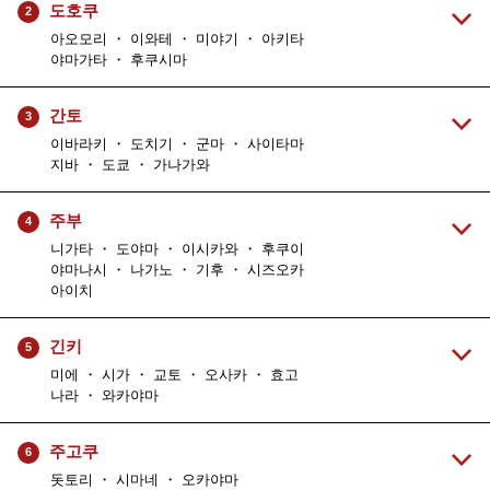
도호쿠
2
아오모리 ・ 이와테 ・ 미야기 ・ 아키타
야마가타 ・ 후쿠시마
간토
3
이바라키 ・ 도치기 ・ 군마 ・ 사이타마
지바 ・ 도쿄 ・ 가나가와
주부
4
니가타 ・ 도야마 ・ 이시카와 ・ 후쿠이
야마나시 ・ 나가노 ・ 기후 ・ 시즈오카
아이치
긴키
5
미에 ・ 시가 ・ 교토 ・ 오사카 ・ 효고
나라 ・ 와카야마
주고쿠
6
돗토리 ・ 시마네 ・ 오카야마