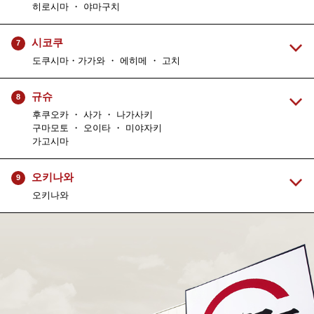
히로시마 ・ 야마구치
시코쿠
7
도쿠시마・가가와 ・ 에히메 ・ 고치
규슈
8
후쿠오카 ・ 사가 ・ 나가사키
구마모토 ・ 오이타 ・ 미야자키
가고시마
오키나와
9
오키나와