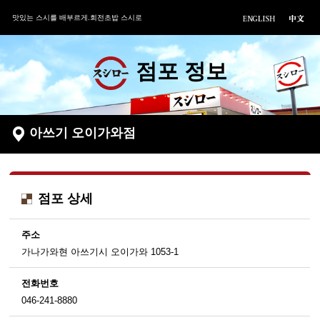
맛있는 스시를 배부르게.회전초밥 스시로
점포 정보
아쓰기 오이가와점
점포 상세
주소
가나가와현 아쓰기시 오이가와 1053-1
전화번호
046-241-8880