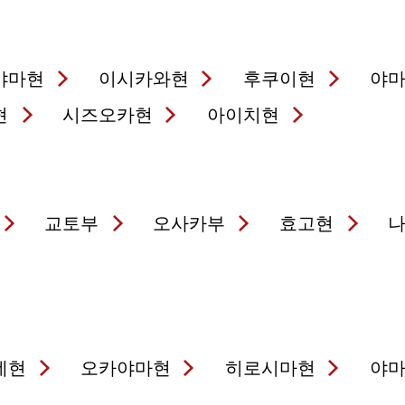
야마현
이시카와현
후쿠이현
야
현
시즈오카현
아이치현
교토부
오사카부
효고현
네현
오카야마현
히로시마현
야