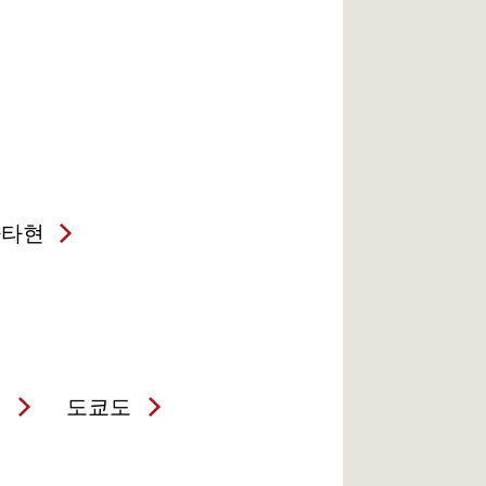
가타현
현
도쿄도