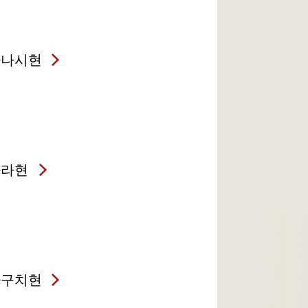
마나시현
나라현
마구치현