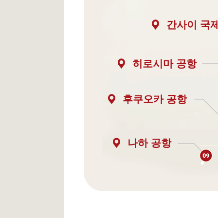
간사이 국
히로시마 공항
후쿠오카 공항
나하 공항