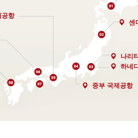
제공항
센
나리
하네
중부 국제공항