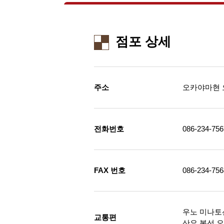
점포 상세
주소
오카야마현 
전화번호
086-234-756
FAX 번호
086-234-756
우노 미나토선
교통편
산요 본선 오