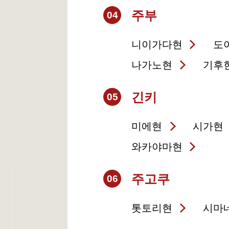
주부
04
니이가다현
도
나가노현
기후
긴키
05
미에현
시가현
와카야마현
주고쿠
06
톳토리현
시마