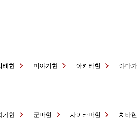
와테현
미야기현
아키타현
야마
치기현
군마현
사이타마현
치바