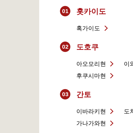
홋카이도
01
혹가이도
도호쿠
02
아오모리현
이
후쿠시마현
간토
03
이바라키현
도
가나가와현