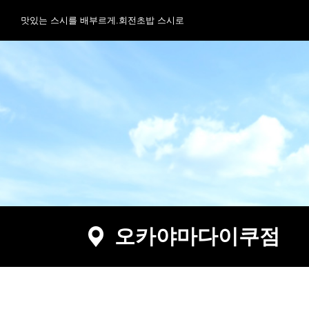
맛있는 스시를 배부르게.회전초밥 스시로
오카야마다이쿠점