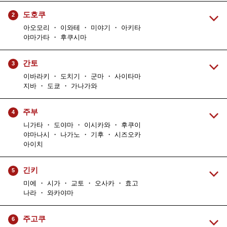
도호쿠
2
아오모리 ・ 이와테 ・ 미야기 ・ 아키타
야마가타 ・ 후쿠시마
간토
3
이바라키 ・ 도치기 ・ 군마 ・ 사이타마
지바 ・ 도쿄 ・ 가나가와
주부
4
니가타 ・ 도야마 ・ 이시카와 ・ 후쿠이
야마나시 ・ 나가노 ・ 기후 ・ 시즈오카
아이치
긴키
5
미에 ・ 시가 ・ 교토 ・ 오사카 ・ 효고
나라 ・ 와카야마
주고쿠
6