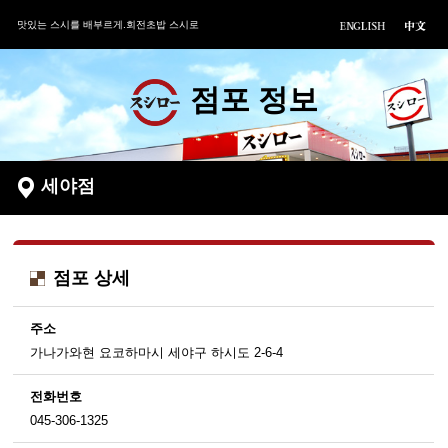
맛있는 스시를 배부르게.회전초밥 스시로
점포 정보
세야점
점포 상세
주소
가나가와현 요코하마시 세야구 하시도 2-6-4
전화번호
045-306-1325