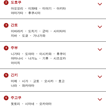
도호쿠
2
아오모리 ・ 이와테 ・ 미야기 ・ 아키타
야마가타 ・ 후쿠시마
간토
3
이바라키 ・ 도치기 ・ 군마 ・ 사이타마
지바 ・ 도쿄 ・ 가나가와
주부
4
니가타 ・ 도야마 ・ 이시카와 ・ 후쿠이
야마나시 ・ 나가노 ・ 기후 ・ 시즈오카
아이치
긴키
5
미에 ・ 시가 ・ 교토 ・ 오사카 ・ 효고
나라 ・ 와카야마
주고쿠
6
돗토리 ・ 시마네 ・ 오카야마