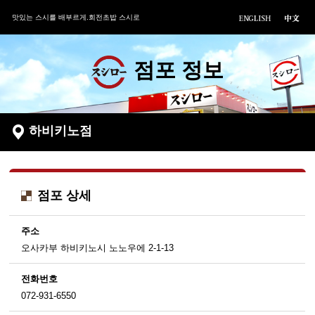
맛있는 스시를 배부르게.회전초밥 스시로
점포 정보
하비키노점
점포 상세
주소
오사카부 하비키노시 노노우에 2-1-13
전화번호
072-931-6550