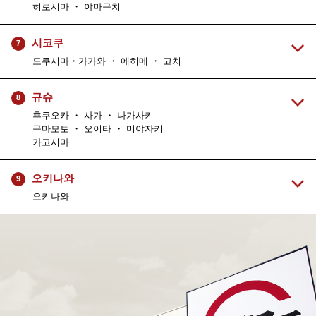
히로시마 ・ 야마구치
시코쿠
7
도쿠시마・가가와 ・ 에히메 ・ 고치
규슈
8
후쿠오카 ・ 사가 ・ 나가사키
구마모토 ・ 오이타 ・ 미야자키
가고시마
오키나와
9
오키나와