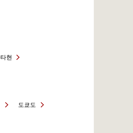
가타현
현
도쿄도