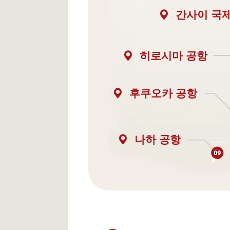
간사이 국
히로시마 공항
후쿠오카 공항
나하 공항