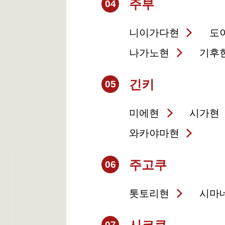
주부
04
니이가다현
도
나가노현
기후
긴키
05
미에현
시가현
와카야마현
주고쿠
06
톳토리현
시마
07