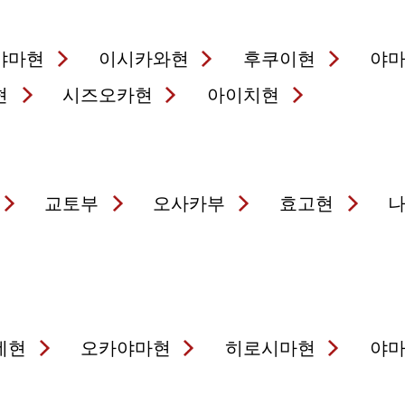
야마현
이시카와현
후쿠이현
야
현
시즈오카현
아이치현
교토부
오사카부
효고현
네현
오카야마현
히로시마현
야