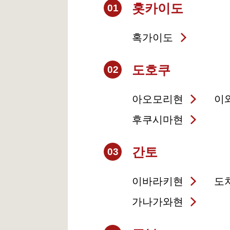
홋카이도
01
혹가이도
도호쿠
02
아오모리현
이
후쿠시마현
간토
03
이바라키현
도
가나가와현