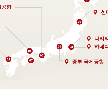
제공항
센
나리
하네
중부 국제공항