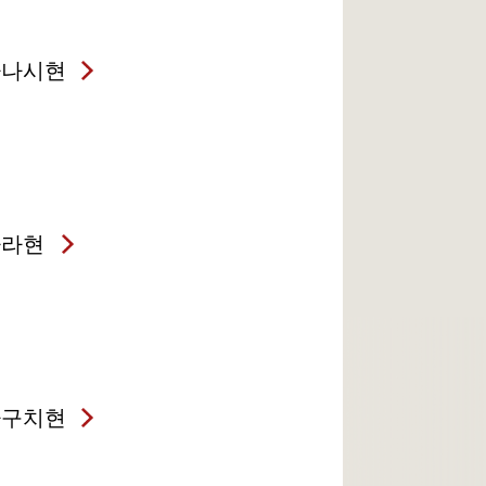
마나시현
나라현
마구치현