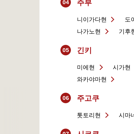
주부
04
니이가다현
도
나가노현
기후
긴키
05
미에현
시가현
와카야마현
주고쿠
06
톳토리현
시마
07