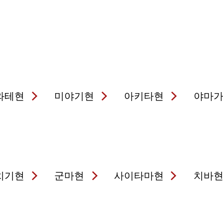
와테현
미야기현
아키타현
야마
치기현
군마현
사이타마현
치바