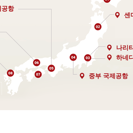
제공항
센
나리
하네
중부 국제공항