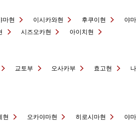
야마현
이시카와현
후쿠이현
야
현
시즈오카현
아이치현
교토부
오사카부
효고현
네현
오카야마현
히로시마현
야