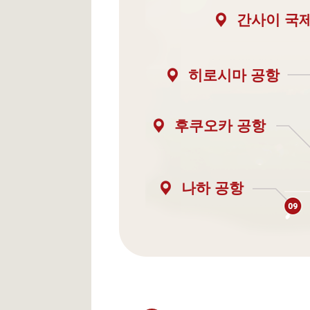
간사이 국
히로시마 공항
후쿠오카 공항
나하 공항