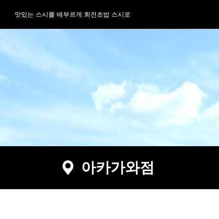
맛있는 스시를 배부르게.회전초밥 스시로
아카가와점