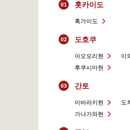
홋카이도
01
혹가이도
도호쿠
02
아오모리현
이
후쿠시마현
간토
03
이바라키현
도
가나가와현