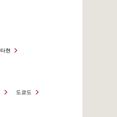
가타현
현
도쿄도