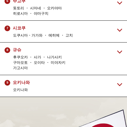
주고쿠
6
돗토리 ・ 시마네 ・ 오카야마
히로시마 ・ 야마구치
시코쿠
7
도쿠시마・가가와 ・ 에히메 ・ 고치
규슈
8
후쿠오카 ・ 사가 ・ 나가사키
구마모토 ・ 오이타 ・ 미야자키
가고시마
오키나와
9
오키나와