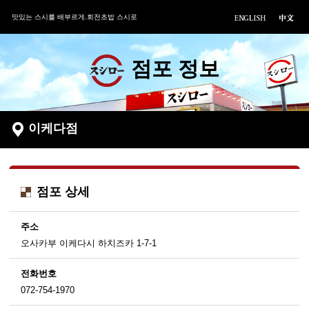
맛있는 스시를 배부르게.회전초밥 스시로
점포 정보
이케다점
점포 상세
주소
오사카부 이케다시 하치즈카 1-7-1
전화번호
072-754-1970