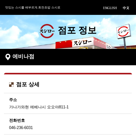
맛있는 스시를 배부르게.회전초밥 스시로
점포 정보
에비나점
점포 상세
주소
가나가와현 에베나시 오오야811-1
전화번호
046-236-6031