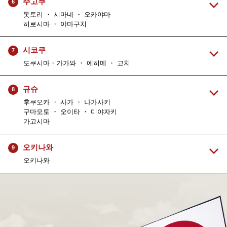
주고쿠
6
돗토리 ・ 시마네 ・ 오카야마
히로시마 ・ 야마구치
시코쿠
7
도쿠시마・가가와 ・ 에히메 ・ 고치
규슈
8
후쿠오카 ・ 사가 ・ 나가사키
구마모토 ・ 오이타 ・ 미야자키
가고시마
오키나와
9
오키나와