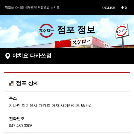
맛있는 스시를 배부르게.회전초밥 스시로
점포 정보
야치요 다카쓰점
점포 상세
주소
치바현 야치요시 다카즈 아자 사이카이도 697-2
전화번호
047-480-3306