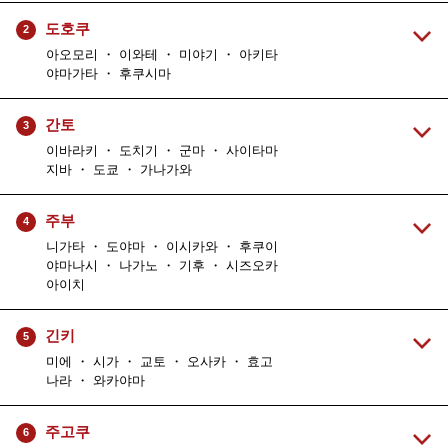
도호쿠
2
아오모리 ・ 이와테 ・ 미야기 ・ 아키타
야마가타 ・ 후쿠시마
간토
3
이바라키 ・ 도치기 ・ 군마 ・ 사이타마
지바 ・ 도쿄 ・ 가나가와
주부
4
니가타 ・ 도야마 ・ 이시카와 ・ 후쿠이
야마나시 ・ 나가노 ・ 기후 ・ 시즈오카
아이치
긴키
5
미에 ・ 시가 ・ 교토 ・ 오사카 ・ 효고
나라 ・ 와카야마
주고쿠
6