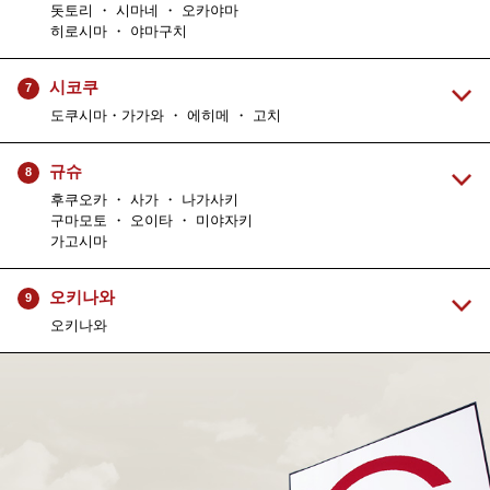
돗토리 ・ 시마네 ・ 오카야마
히로시마 ・ 야마구치
시코쿠
7
도쿠시마・가가와 ・ 에히메 ・ 고치
규슈
8
후쿠오카 ・ 사가 ・ 나가사키
구마모토 ・ 오이타 ・ 미야자키
가고시마
오키나와
9
오키나와