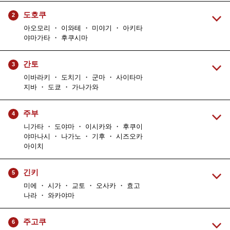
도호쿠
2
아오모리 ・ 이와테 ・ 미야기 ・ 아키타
야마가타 ・ 후쿠시마
간토
3
이바라키 ・ 도치기 ・ 군마 ・ 사이타마
지바 ・ 도쿄 ・ 가나가와
주부
4
니가타 ・ 도야마 ・ 이시카와 ・ 후쿠이
야마나시 ・ 나가노 ・ 기후 ・ 시즈오카
아이치
긴키
5
미에 ・ 시가 ・ 교토 ・ 오사카 ・ 효고
나라 ・ 와카야마
주고쿠
6