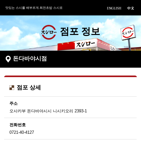
맛있는 스시를 배부르게.회전초밥 스시로
점포 정보
돈다바야시점
점포 상세
주소
오사카부 돈다바야시시 니시키오리 2393-1
전화번호
0721-40-4127