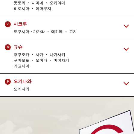
돗토리 ・ 시마네 ・ 오카야마
히로시마 ・ 야마구치
시코쿠
7
도쿠시마・가가와 ・ 에히메 ・ 고치
규슈
8
후쿠오카 ・ 사가 ・ 나가사키
구마모토 ・ 오이타 ・ 미야자키
가고시마
오키나와
9
오키나와